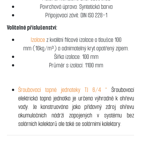
Povrchová úprava: Syntetická barva
Připojovací závit: DIN ISO 228-1
Volitelné příslušenství:
Izolace
z kvalitní filcové izolace o tloušce 100
mm (16kg/m³) a odnímatelný kryt opatřený zipem.
Šířka izolace: 100 mm
Průměr s izolací: 1100 mm
Šroubovací topné jednoteky TJ 6/4 “
Šroubovací
elektrická topná jednotka je určena výhradně k ohřevu
vody. Je konstruována jako přídavný zdroj ohřevu
akumulačních nádrží zapojených v systému bez
solárních kolektorů ale také se solárními kolektory.