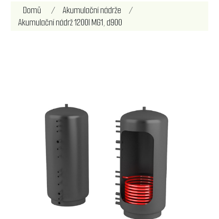
Název atributu
Hodnota atributu
Domů
/
Akumulační nádrže
/
Akumulační nádrž 1200l MG1, d900