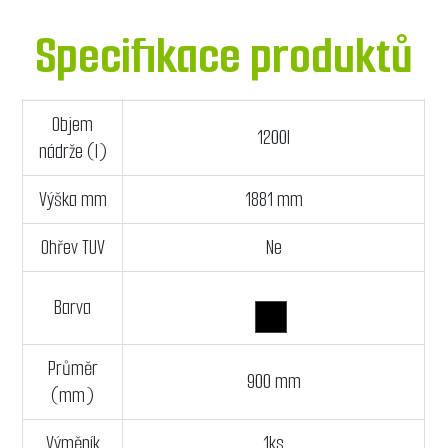
Specifikace produktů
Objem
1200l
nádrže (l)
Výška mm
1881 mm
Ohřev TUV
Ne
Barva
Průměr
900 mm
(mm)
Výměník
1ks