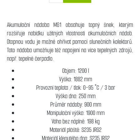
Akumulační nádoba MG1 obsahuje topný šnek, kterým
rozšiřuje nabídku užitných vlastností akumulačních nádob.
Otopnou vodu je možné ohřívat pomocí slunečních kolektorů.
Tato nádoba umožňuje též napojení na více tepelných zdrojů,
např. tepelné čerpadlo.
Objem: 1200 l
Výška: 1882 mm
Provozní teplota / tlak: 0-95 °C / 3 bar
Výška dna: 250 mm
Průměr nádoby: 900 mm
Manipulační výška: 1900 mm
Váha bez náplně: 198 kg
Materiál pláště: S235 JRG2
Materiál klenutého dna: S235 JRG2