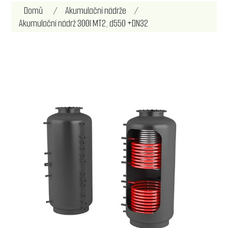
Název atributu
Hodnota atributu
Domů
/
Akumulační nádrže
/
Akumulační nádrž 300l MT2, d550 +DN32