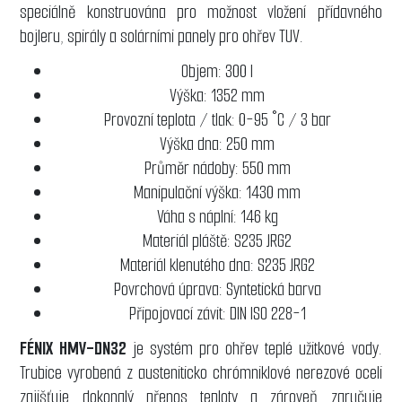
speciálně konstruována pro možnost vložení přídavného
bojleru, spirály a solárními panely pro ohřev TUV.
Objem: 300 l
Výška: 1352 mm
Provozní teplota / tlak: 0-95 °C / 3 bar
Výška dna: 250 mm
Průměr nádoby: 550 mm
Manipulační výška: 1430 mm
Váha s náplní: 146 kg
Materiál pláště: S235 JRG2
Materiál klenutého dna: S235 JRG2
Povrchová úprava: Syntetická barva
Připojovací závit: DIN ISO 228-1
FÉNIX HMV-DN32
je systém pro ohřev teplé užitkové vody.
Trubice vyrobená z austeniticko chrómniklové nerezové oceli
zajišťuje dokonalý přenos teploty a zároveň zaručuje