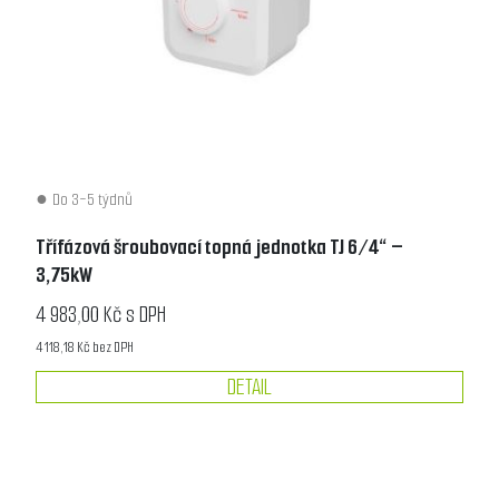
Do 3-5 týdnů
Třífázová šroubovací topná jednotka TJ 6/4“ –
3,75kW
4 983,00 Kč s DPH
4 118,18 Kč bez DPH
DETAIL