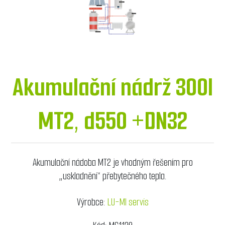
Akumulační nádrž 300l
MT2, d550 +DN32
Akumulační nádoba MT2 je vhodným řešením pro
„uskladnění“ přebytečného tepla.
Výrobce:
LU-MI servis