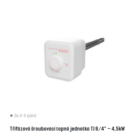
Do 3-5 týdnů
Třífázová šroubovací topná jednotka TJ 6/4“ – 4,5kW