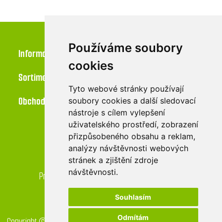
Používáme soubory
Informace
cookies
Sortiment
Tyto webové stránky používají
Obchod
soubory cookies a další sledovací
nástroje s cílem vylepšení
uživatelského prostředí, zobrazení
přizpůsobeného obsahu a reklam,
Kontakt
analýzy návštěvnosti webových
stránek a zjištění zdroje
LU-MI servis s.r.o.
návštěvnosti.
Průmyslová 455/17, 568 02 Svitavy - Lačnov
Souhlasím
Odmítám
Copyright © 2026 GreenDrop obchod. Všechna práva vyhrazena.