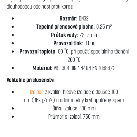
dlouhodobou odolnost proti korozi.
Rozměr:
DN32
Tepelná přenosová plocha:
6,25 m²
Průtok vody:
72 l/min
Provozní tlak:
8 bar
Provozní teplota:
90 °C, při použití speciálního těsnění
200 °C
Materiál:
AISI 304 DIN 1.4404 EN 10888/2
Volitelné příslušenství:
Izolace
z kvalitní filcové izolace o tloušce 100
mm (16kg/m³) a odnímatelný kryt opatřený zipem.
Šířka izolace: 100 mm
Průměr s izolací: 750 mm