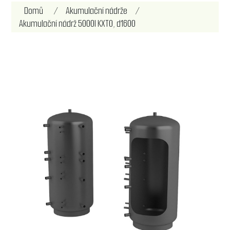
Název atributu
Hodnota atributu
Domů
/
Akumulační nádrže
/
Akumulační nádrž 5000l KXT0, d1600