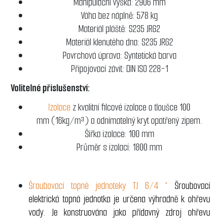
Manipulační výška: 2906 mm
Váha bez náplně: 578 kg
Materiál pláště: S235 JRG2
Materiál klenutého dna: S235 JRG2
Povrchová úprava: Syntetická barva
Připojovací závit: DIN ISO 228-1
Volitelné příslušenství:
Izolace
z kvalitní filcové izolace o tloušce 100
mm (16kg/m³) a odnímatelný kryt opatřený zipem.
Šířka izolace: 100 mm
Průměr s izolací: 1800 mm
Šroubovací topné jednoteky TJ 6/4 “
Šroubovací
elektrická topná jednotka je určena výhradně k ohřevu
vody. Je konstruována jako přídavný zdroj ohřevu