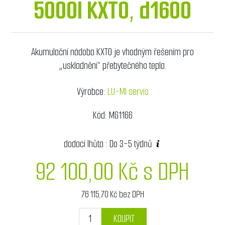
5000l KXT0, d1600
Akumulační nádoba KXT0 je vhodným řešením pro
„uskladnění“ přebytečného tepla.
Výrobce:
LU-MI servis
Kód:
MG1166
dodací lhůta :
Do 3-5 týdnů
92 100,00 Kč s DPH
76 115,70 Kč bez DPH
KOUPIT