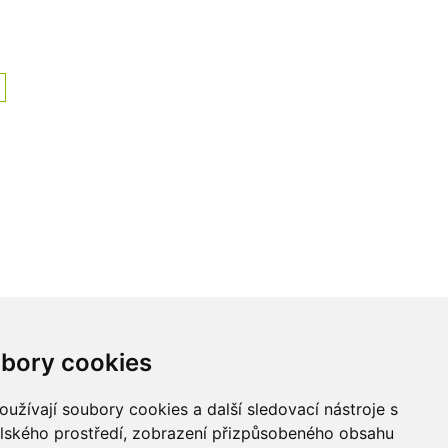
Kontakt
bory cookies
LU-MI servis s.r.o.
užívají soubory cookies a další sledovací nástroje s
Průmyslová 455/17,
elského prostředí, zobrazení přizpůsobeného obsahu
568 02 Svitavy -