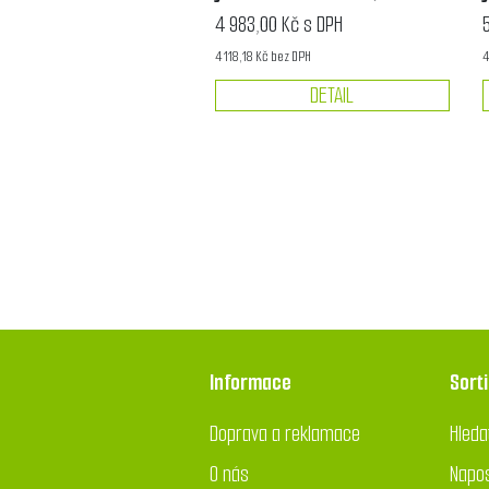
4 983,00 Kč s DPH
4 118,18 Kč bez DPH
4
DETAIL
Informace
Sort
Doprava a reklamace
Hleda
O nás
Napos