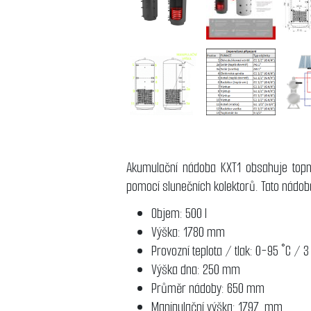
Akumulační nádoba KXT1 obsahuje topný
pomocí slunečních kolektorů. Tato nádob
Objem: 500 l
Výška: 1780 mm
Provozní teplota / tlak: 0-95 °C / 3
Výška dna: 250 mm
Průměr nádoby: 650 mm
Manipulační výška: 1797 mm