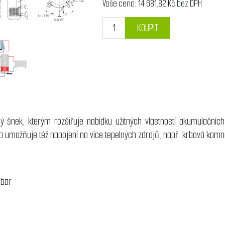
Vaše cena:
14 681,82 Kč bez DPH
KOUPIT
 šnek, kterým rozšiřuje nabídku užitných vlastností akumulačníc
a umožňuje též napojení na více tepelných zdrojů, např. krbová kamn
 bar