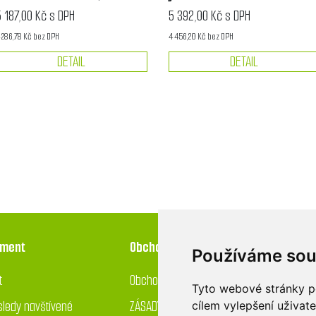
5 187,00 Kč s DPH
5 392,00 Kč s DPH
 286,78 Kč bez DPH
4 456,20 Kč bez DPH
DETAIL
DETAIL
iment
Obchod
Používáme sou
t
Obchodní podmínky
Tyto webové stránky po
ledy navštívené
ZÁSADY OCHRANY OSOBNÍCH ÚDAJŮ
cílem vylepšení uživat