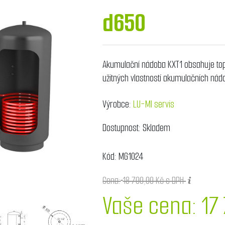
d650
Akumulační nádoba KXT1 obsahuje top
užitných vlastností akumulačních nád
Výrobce:
LU-MI servis
Dostupnost:
Skladem
Kód:
MG1024
Cena:
18 700,00 Kč s DPH
Vaše cena:
17