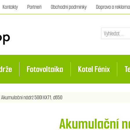
Kontakty
Partneři
Obchodní podmínky
Doprava a reklam
drže
Fotovoltaika
Kotel Fénix
T
nota atributu
Akumulační nádrž 500l KXT1, d650
Akumulační ná