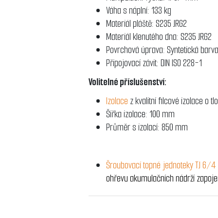
Váha s náplní: 133 kg
Materiál pláště: S235 JRG2
Materiál klenutého dna: S235 JRG2
Povrchová úprava: Syntetická barv
Připojovací závit: DIN ISO 228-1
Volitelné příslušenství:
Izolace
z kvalitní filcové izolace 
Šířka izolace: 100 mm
Průměr s izolací: 850 mm
Šroubovací topné jednoteky TJ 6/4
ohřevu akumulačních nádrží zapojen