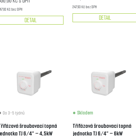
300,00 Kč s DPH
247,93 Kč bez DPH
47,93 Kč bez DPH
DETAIL
DETAIL
Do 3-5 týdnů
Skladem
Třífázová šroubovací topná
Třífázová šroubovací topná
jednotka TJ 6/4“ – 4,5kW
jednotka TJ 6/4“ – 6kW