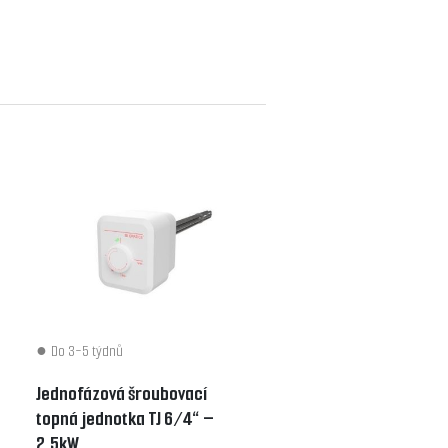
Do 3-5 týdnů
Jednofázová šroubovací
topná jednotka TJ 6/4“ –
2,5kW