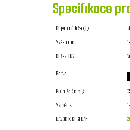
Specifikace pr
Objem nádrže (l)
5
Výška mm
1
Ohřev TUV
N
Barva
Průměr (mm)
6
Výměník
1
NÁVOD K OBSLUZE
Z