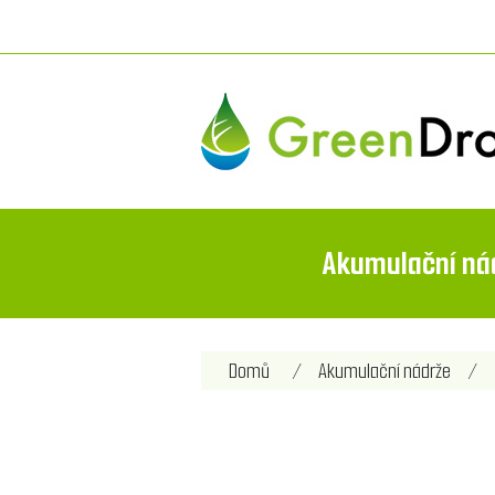
Akumulační ná
Název atributu
Hod
Domů
/
Akumulační nádrže
/