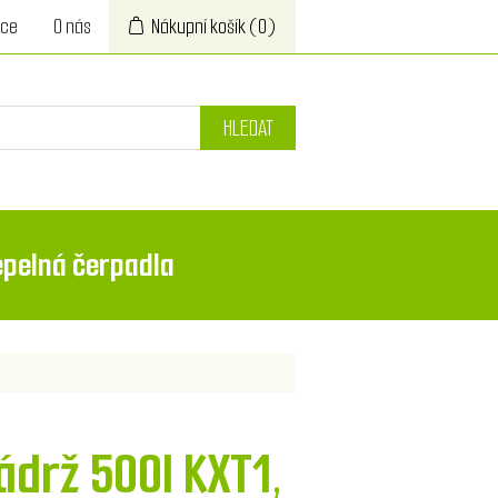
ace
O nás
Nákupní košík
(0)
HLEDAT
epelná čerpadla
drž 500l KXT1,