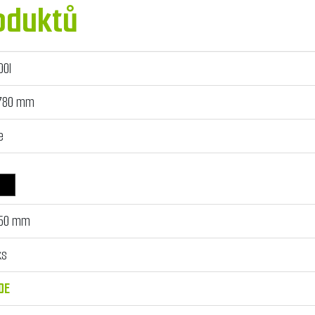
oduktů
00l
780 mm
e
50 mm
ks
DE