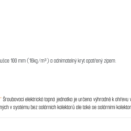
a
o tloušce 100 mm (16kg/m³) a odnímatelný kryt opatřený zipem.
 “
Šroubovací elektrická topná jednotka je určena výhradně k ohřevu 
ých v systému bez solárních kolektorů ale také se solárními kolekto