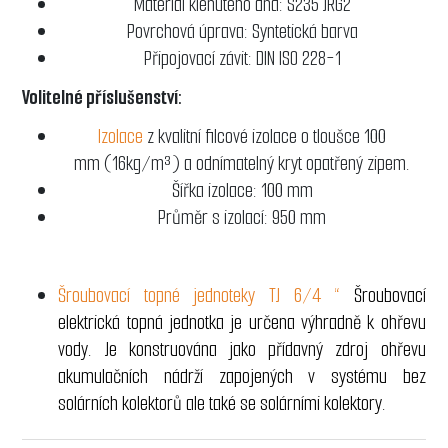
Materiál klenutého dna: S235 JRG2
Povrchová úprava: Syntetická barva
Připojovací závit: DIN ISO 228-1
Volitelné příslušenství:
Izolace
z kvalitní filcové izolace o tloušce 100
mm (16kg/m³) a odnímatelný kryt opatřený zipem.
Šířka izolace: 100 mm
Průměr s izolací: 950 mm
Šroubovací topné jednoteky TJ 6/4 “
Šroubovací
elektrická topná jednotka je určena výhradně k ohřevu
vody. Je konstruována jako přídavný zdroj ohřevu
akumulačních nádrží zapojených v systému bez
solárních kolektorů ale také se solárními kolektory.