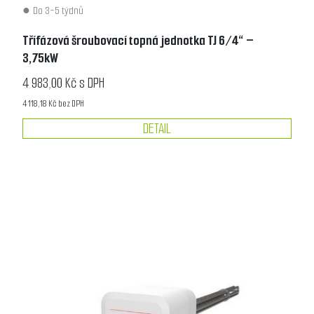
Do 3-5 týdnů
Třífázová šroubovací topná jednotka TJ 6/4“ –
3,75kW
4 983,00 Kč s DPH
4 118,18 Kč bez DPH
DETAIL