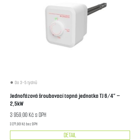
Do 3-5 týdnů
Jednofázová šroubovací topná jednotka TJ 6/4“ –
2,5kW
3 959,00 Kč s DPH
3 271,90 Kč bez DPH
DETAIL