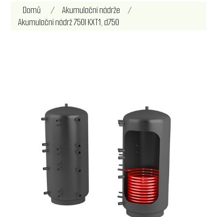
Název atributu
Hodnota atributu
Domů
/
Akumulační nádrže
/
Akumulační nádrž 750l KXT1, d750