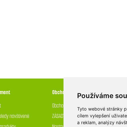
iment
Obchod
Používáme sou
t
Obchodní podmínky
Tyto webové stránky po
ledy navštívené
ZÁSADY OCHRANY OSOBNÍCH ÚDAJŮ
cílem vylepšení uživat
a reklam, analýzy návš
produkty
Nastavení používání cookies