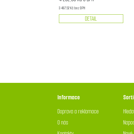
3 497,52 Kč bez DPH
DETAIL
Informace
Sort
Doprava a reklamace
Hleda
O nás
Napos
Kontakty
Nové 