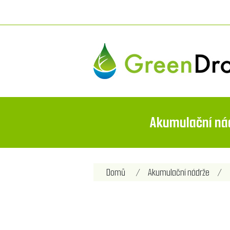
Akumulační ná
Název atributu
Hod
Domů
/
Akumulační nádrže
/