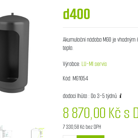
d400
Akumulační nádoba MG0 je vhodným ř
tepla.
Výrobce:
LU-MI servis
Kód:
MG1054
dodací lhůta :
Do 3-5 týdnů
8 870,00 Kč s 
7 330,58 Kč bez DPH