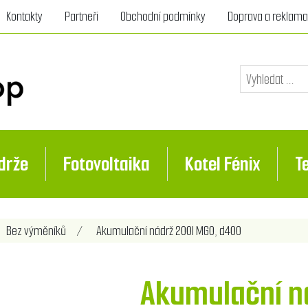
Kontakty
Partneři
Obchodní podmínky
Doprava a reklam
drže
Fotovoltaika
Kotel Fénix
T
nota atributu
Bez výměníků
/
Akumulační nádrž 200l MG0, d400
Akumulační n