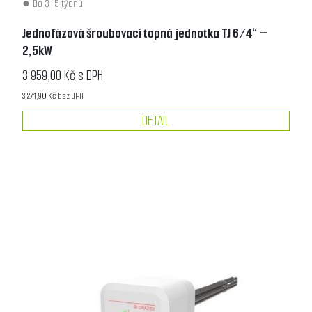
Do 3-5 týdnů
Jednofázová šroubovací topná jednotka TJ 6/4“ –
2,5kW
3 959,00 Kč s DPH
3 271,90 Kč bez DPH
DETAIL