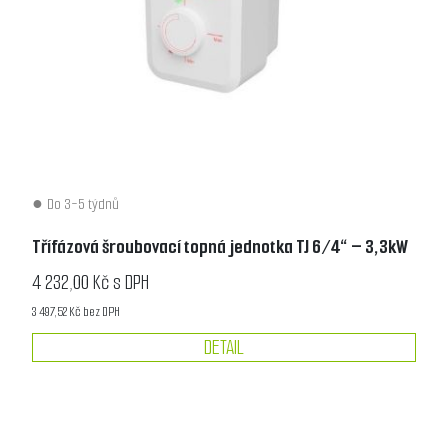
Do 3-5 týdnů
Třífázová šroubovací topná jednotka TJ 6/4“ – 3,3kW
4 232,00 Kč s DPH
3 497,52 Kč bez DPH
DETAIL