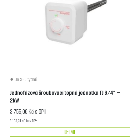
Do 3-5 týdnů
Jednofázová šroubovací topná jednotka TJ 6/4“ –
2kW
3 755,00 Kč s DPH
3 103,31 Kč bez DPH
DETAIL