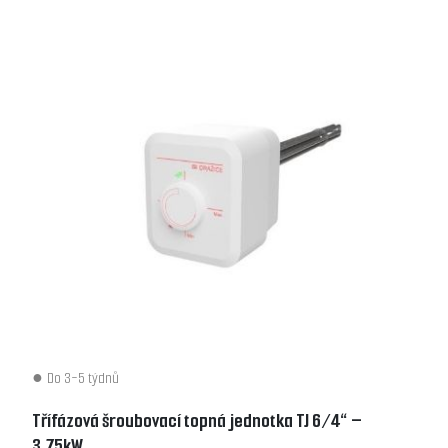
Do 3-5 týdnů
Třífázová šroubovací topná jednotka TJ 6/4“ –
3,75kW