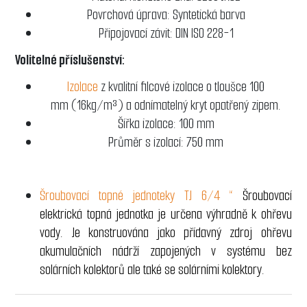
Povrchová úprava: Syntetická barva
Připojovací závit: DIN ISO 228-1
Volitelné příslušenství:
Izolace
z kvalitní filcové izolace o tloušce 100
mm (16kg/m³) a odnímatelný kryt opatřený zipem.
Šířka izolace: 100 mm
Průměr s izolací: 750 mm
Šroubovací topné jednoteky TJ 6/4 “
Šroubovací
elektrická topná jednotka je určena výhradně k ohřevu
vody. Je konstruována jako přídavný zdroj ohřevu
akumulačních nádrží zapojených v systému bez
solárních kolektorů ale také se solárními kolektory.