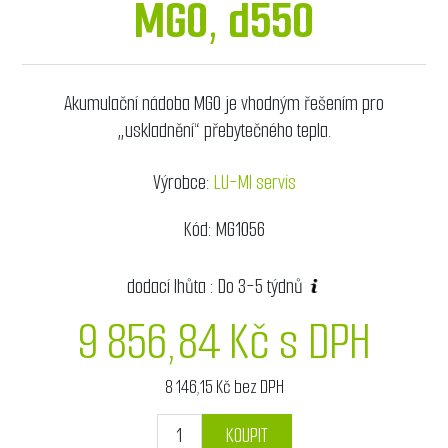
MG0, d550
Akumulační nádoba MG0 je vhodným řešením pro
„uskladnění“ přebytečného tepla.
Výrobce:
LU-MI servis
Kód:
MG1056
dodací lhůta :
Do 3-5 týdnů
9 856,84 Kč s DPH
8 146,15 Kč bez DPH
KOUPIT