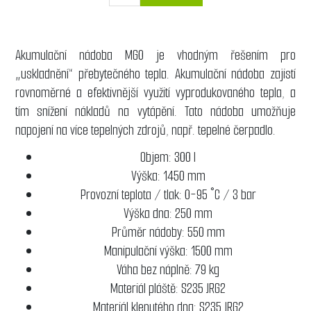
Akumulační nádoba MG0 je vhodným řešením pro
„uskladnění“ přebytečného tepla. Akumulační nádoba zajistí
rovnoměrné a efektivnější využití vyprodukovaného tepla, a
tím snížení nákladů na vytápění. Tato nádoba umožňuje
napojení na více tepelných zdrojů, např. tepelné čerpadlo.
Objem: 300 l
Výška: 1450 mm
Provozní teplota / tlak: 0-95 °C / 3 bar
Výška dna: 250 mm
Průměr nádoby: 550 mm
Manipulační výška: 1500 mm
Váha bez náplně: 79 kg
Materiál pláště: S235 JRG2
Materiál klenutého dna: S235 JRG2