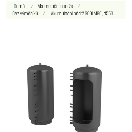
Název atributu
Hodnota atributu
Domů
/
Akumulační nádrže
/
Bez výměníků
/
Akumulační nádrž 300l MG0, d550