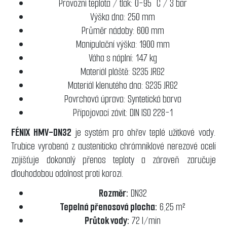
Provozní teplota / tlak: 0-95 °C / 3 bar
Výška dna: 250 mm
Průměr nádoby: 600 mm
Manipulační výška: 1900 mm
Váha s náplní: 147 kg
Materiál pláště: S235 JRG2
Materiál klenutého dna: S235 JRG2
Povrchová úprava: Syntetická barva
Připojovací závit: DIN ISO 228-1
FÉNIX HMV-DN32
je systém pro ohřev teplé užitkové vody.
Trubice vyrobená z austeniticko chrómniklové nerezové oceli
zajišťuje dokonalý přenos teploty a zároveň zaručuje
dlouhodobou odolnost proti korozi.
Rozměr:
DN32
Tepelná přenosová plocha:
6,25 m²
Průtok vody:
72 l/min