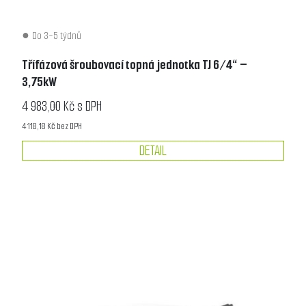
Do 3-5 týdnů
Třífázová šroubovací topná jednotka TJ 6/4“ –
3,75kW
4 983,00 Kč s DPH
4 118,18 Kč bez DPH
DETAIL