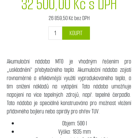
32 500,00 Kč s DPH
26 859,50 Kč bez DPH
KOUPIT
Akumulační nádoba MT0 je vhodným řešením pro
„uskladnění“ přebytečného tepla. Akumulační nádoba zajistí
rovnoměrné a efektivnější využití vyprodukovaného tepla, a
tím snížení nákladů na vytápění. Tato nádoba umožňuje
napojení na více tepelných zdrojů, např. tepelné čerpadlo.
Tato nádoba je speciálně konstruována pro možnost vložení
přídavného bojleru nebo spirály pro ohřev TUV.
Objem: 500 l
Výška: 1835 mm