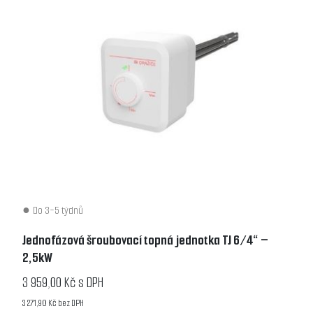
Do 3-5 týdnů
Jednofázová šroubovací topná jednotka TJ 6/4“ –
2,5kW
3 959,00 Kč s DPH
3 271,90 Kč bez DPH