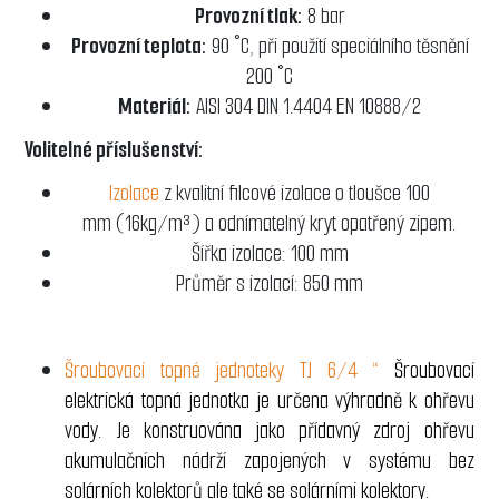
Provozní tlak:
8 bar
Provozní teplota:
90 °C, při použití speciálního těsnění
200 °C
Materiál:
AISI 304 DIN 1.4404 EN 10888/2
Volitelné příslušenství:
Izolace
z kvalitní filcové izolace o tloušce 100
mm (16kg/m³) a odnímatelný kryt opatřený zipem.
Šířka izolace: 100 mm
Průměr s izolací: 850 mm
Šroubovací topné jednoteky TJ 6/4 “
Šroubovací
elektrická topná jednotka je určena výhradně k ohřevu
vody. Je konstruována jako přídavný zdroj ohřevu
akumulačních nádrží zapojených v systému bez
solárních kolektorů ale také se solárními kolektory.