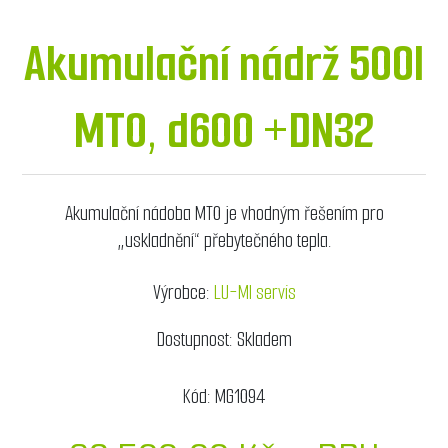
Akumulační nádrž 500l
MT0, d600 +DN32
Akumulační nádoba MT0 je vhodným řešením pro
„uskladnění“ přebytečného tepla.
Výrobce:
LU-MI servis
Dostupnost:
Skladem
Kód:
MG1094