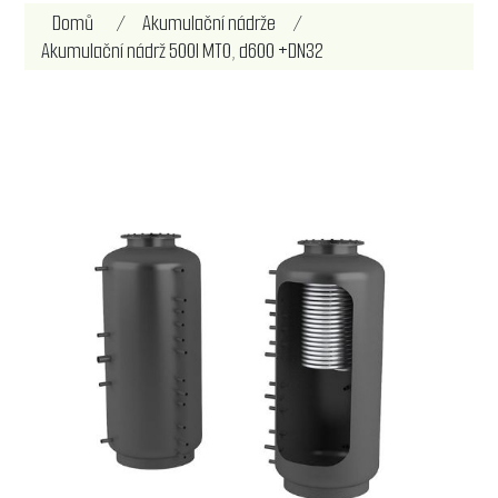
Název atributu
Hodnota atributu
Domů
/
Akumulační nádrže
/
Akumulační nádrž 500l MT0, d600 +DN32