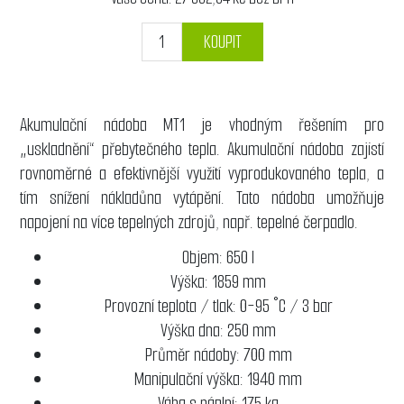
KOUPIT
Akumulační nádoba MT1 je vhodným řešením pro
„uskladnění“ přebytečného tepla. Akumulační nádoba zajistí
rovnoměrné a efektivnější využití vyprodukovaného tepla, a
tím snížení nákladůna vytápění. Tato nádoba umožňuje
napojení na více tepelných zdrojů, např. tepelné čerpadlo.
Objem: 650 l
Výška: 1859 mm
Provozní teplota / tlak: 0-95 °C / 3 bar
Výška dna: 250 mm
Průměr nádoby: 700 mm
Manipulační výška: 1940 mm
Váha s náplní: 175 kg