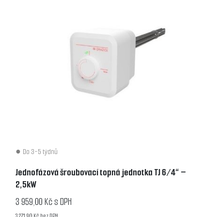
Do 3-5 týdnů
Jednofázová šroubovací topná jednotka TJ 6/4“ –
2,5kW
3 959,00 Kč s DPH
3 271,90 Kč bez DPH