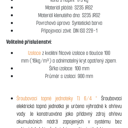
Materiál pláště: S235 JRG2
Materiál klenutého dna: S235 JRG2
Povrchová úprava: Syntetická barva
Připojovací závit: DIN ISO 228-1
Volitelné příslušenství:
Izolace
z kvalitní filcové izolace o tloušce 100
mm (16kg/m³) a odnímatelný kryt opatřený zipem.
Šířka izolace: 100 mm
Průměr s izolací: 900 mm
Šroubovací topné jednoteky TJ 6/4 “
Šroubovací
elektrická topná jednotka je určena výhradně k ohřevu
vody. Je konstruována jako přídavný zdroj ohřevu
akumulačních nádrží zapojených v systému bez