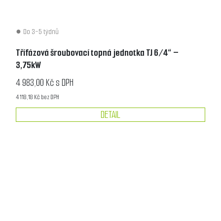
Do 3-5 týdnů
Třífázová šroubovací topná jednotka TJ 6/4“ –
3,75kW
4 983,00 Kč s DPH
4 118,18 Kč bez DPH
DETAIL