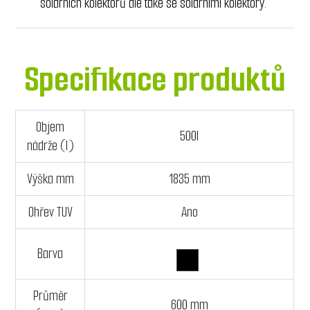
solárních kolektorů ale také se solárními kolektory.
Specifikace produktů
Objem
500l
nádrže (l)
Výška mm
1835 mm
Ohřev TUV
Ano
Barva
Průměr
600 mm