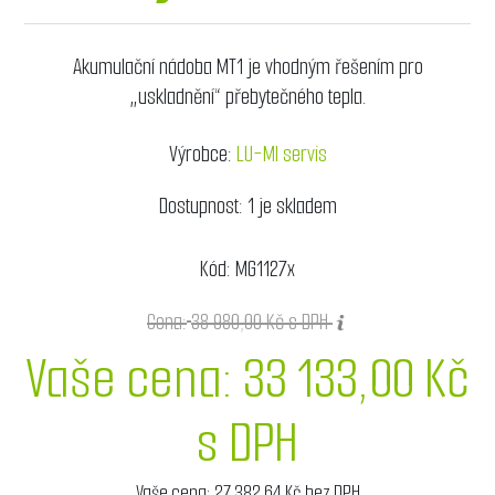
Akumulační nádoba MT1 je vhodným řešením pro
„uskladnění“ přebytečného tepla.
Výrobce:
LU-MI servis
Dostupnost:
1 je skladem
Kód:
MG1127x
Cena:
38 980,00 Kč s DPH
Vaše cena:
33 133,00 Kč
s DPH
Vaše cena:
27 382,64 Kč bez DPH