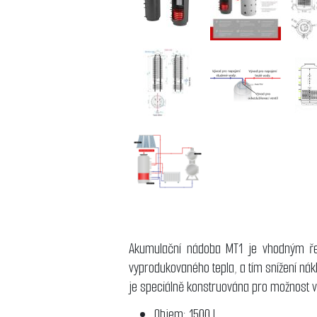
Akumulační nádoba MT1 je vhodným řeše
vyprodukovaného tepla, a tím snížení nák
je speciálně konstruována pro možnost vl
Objem: 1500 l