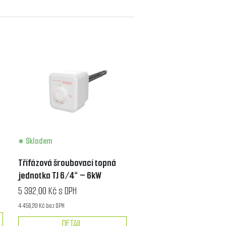
Skladem
Třífázová šroubovací topná
jednotka TJ 6/4“ – 6kW
5 392,00 Kč s DPH
4 456,20 Kč bez DPH
DETAIL