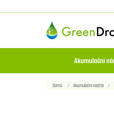
Akumulační ná
Název atributu
Hod
Domů
/
Akumulační nádrže
/