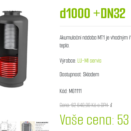
d1000 +DN32
Akumulační nádoba MT1 je vhodným ř
tepla.
Výrobce:
LU-MI servis
Dostupnost:
Skladem
Kód:
MG1111
Cena:
62 640,00 Kč s DPH
Vaše cena:
53