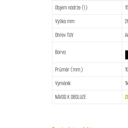
Objem nádrže (l)
1
Výška mm
2
Ohřev TUV
A
Barva
Průměr (mm)
1
Výměník
1
NÁVOD K OBSLUZE
Z