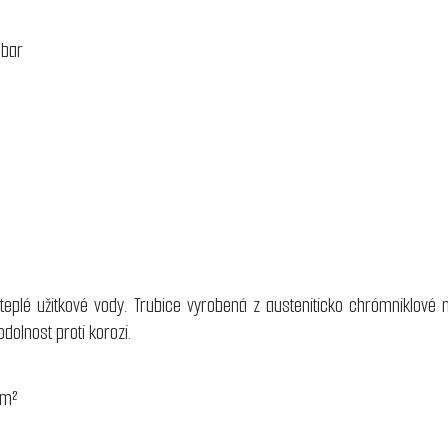
 bar
a
eplé užitkové vody. Trubice vyrobená z austeniticko chrómniklové n
dolnost proti korozi.
 m²