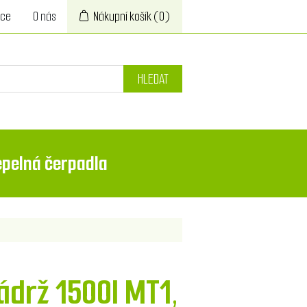
ace
O nás
Nákupní košík
(0)
HLEDAT
epelná čerpadla
drž 1500l MT1,