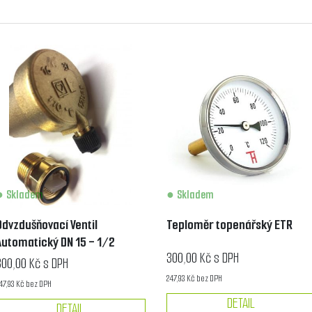
Skladem
Skladem
Odvzdušňovací Ventil
Teploměr topenářský ETR
Automatický DN 15 - 1/2
300,00 Kč s DPH
300,00 Kč s DPH
247,93 Kč bez DPH
47,93 Kč bez DPH
DETAIL
DETAIL