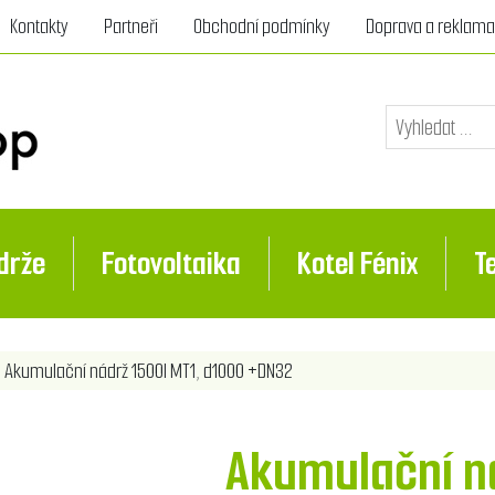
Kontakty
Partneři
Obchodní podmínky
Doprava a reklam
drže
Fotovoltaika
Kotel Fénix
T
nota atributu
Akumulační nádrž 1500l MT1, d1000 +DN32
Akumulační ná