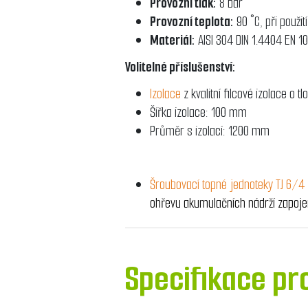
Provozní tlak:
8 bar
Provozní teplota:
90 °C, při použit
Materiál:
AISI 304 DIN 1.4404 EN 
Volitelné příslušenství:
Izolace
z kvalitní filcové izolace 
Šířka izolace: 100 mm
Průměr s izolací: 1200 mm
Šroubovací topné jednoteky TJ 6/4
ohřevu akumulačních nádrží zapojen
Specifikace pr