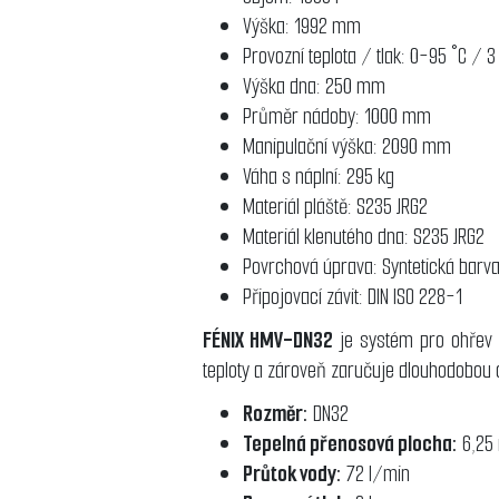
Výška: 1992 mm
Provozní teplota / tlak: 0-95 °C / 3
Výška dna: 250 mm
Průměr nádoby: 1000 mm
Manipulační výška: 2090 mm
Váha s náplní: 295 kg
Materiál pláště: S235 JRG2
Materiál klenutého dna: S235 JRG2
Povrchová úprava: Syntetická barv
Připojovací závit: DIN ISO 228-1
FÉNIX HMV-DN32
je systém pro ohřev t
teploty a zároveň zaručuje dlouhodobou o
Rozměr:
DN32
Tepelná přenosová plocha:
6,25
Průtok vody:
72 l/min