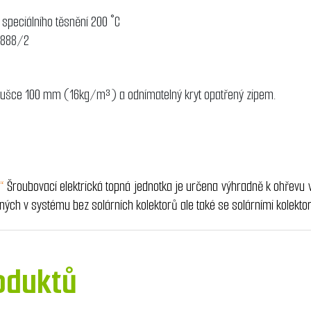
í speciálního těsnění 200 °C
10888/2
o tloušce 100 mm (16kg/m³) a odnímatelný kryt opatřený zipem.
 “
Šroubovací elektrická topná jednotka je určena výhradně k ohřevu 
ých v systému bez solárních kolektorů ale také se solárními kolekto
oduktů