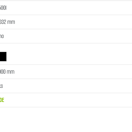
500l
032 mm
no
000 mm
ks
DE