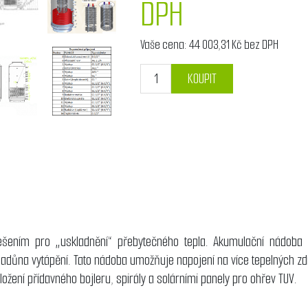
DPH
Vaše cena:
44 003,31 Kč bez DPH
KOUPIT
ním pro „uskladnění“ přebytečného tepla. Akumulační nádoba zaj
ladůna vytápění. Tato nádoba umožňuje napojení na více tepelných zd
ožení přídavného bojleru, spirály a solárními panely pro ohřev TUV.