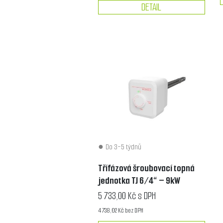
DETAIL
Do 3-5 týdnů
Třífázová šroubovací topná
jednotka TJ 6/4“ – 9kW
5 733,00 Kč s DPH
4 738,02 Kč bez DPH