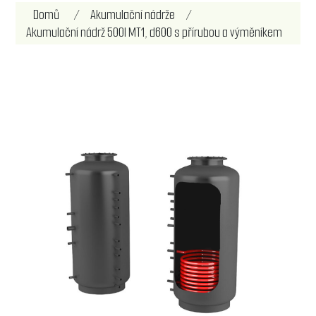
Název atributu
Hodnota atributu
Domů
/
Akumulační nádrže
/
Akumulační nádrž 500l MT1, d600 s přírubou a výměníkem