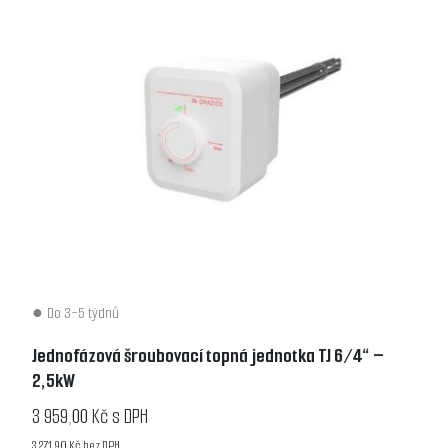
Do 3-5 týdnů
Jednofázová šroubovací topná jednotka TJ 6/4“ –
2,5kW
3 959,00 Kč s DPH
3 271,90 Kč bez DPH