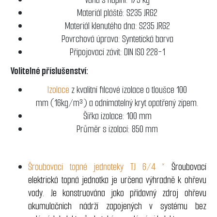
Materiál pláště: S235 JRG2
Materiál klenutého dna: S235 JRG2
Povrchová úprava: Syntetická barva
Připojovací závit: DIN ISO 228-1
Volitelné příslušenství:
Izolace
z kvalitní filcové izolace o tloušce 100
mm (16kg/m³) a odnímatelný kryt opatřený zipem.
Šířka izolace: 100 mm
Průměr s izolací: 850 mm
Šroubovací topné jednoteky TJ 6/4 “
Šroubovací
elektrická topná jednotka je určena výhradně k ohřevu
vody. Je konstruována jako přídavný zdroj ohřevu
akumulačních nádrží zapojených v systému bez