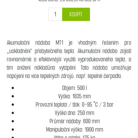
KOUPIT
Akumulační nádoba MT1 je vhodným řešením pro
„uskladnění“ přebytečného tepla. Akumulační nádoba zajistí
rovnoměrné a efektivnější využití vyprodukovaného tepla, a
tím snížení nákladůna vytápění. Tato nádoba umožňuje
napojení na více tepelných zdrojů, např. tepelné čerpadlo.
Objem: 500 l
Výška: 1835 mm
Provozní teplota / tlak: 0-95 °C / 3 bar
Výška dna: 250 mm
Průměr nádoby: 600 mm
Manipulační výška: 1900 mm
Váha s náplní: 175 kg