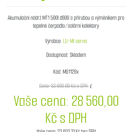
Akumulační nádrž MT1 500l d600 s přírubou a výměníkem pro
tepelné čerpadlo/solární kolektory
Výrobce:
LU-MI servis
Dostupnost:
Skladem
Kód:
MG1126x
Cena:
33 600,00 Kč s DPH
Vaše cena:
28 560,00
Kč s DPH
Vaše cena:
23 603,31 Kč bez DPH