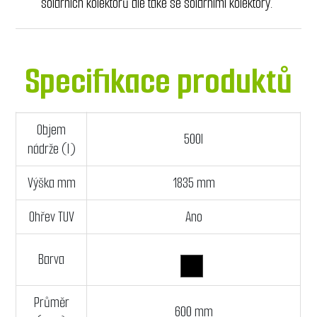
solárních kolektorů ale také se solárními kolektory.
Specifikace produktů
Objem
500l
nádrže (l)
Výška mm
1835 mm
Ohřev TUV
Ano
Barva
Průměr
600 mm