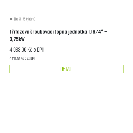
Do 3-5 týdnů
Třífázová šroubovací topná jednotka TJ 6/4“ –
3,75kW
4 983,00 Kč s DPH
4 118,18 Kč bez DPH
DETAIL