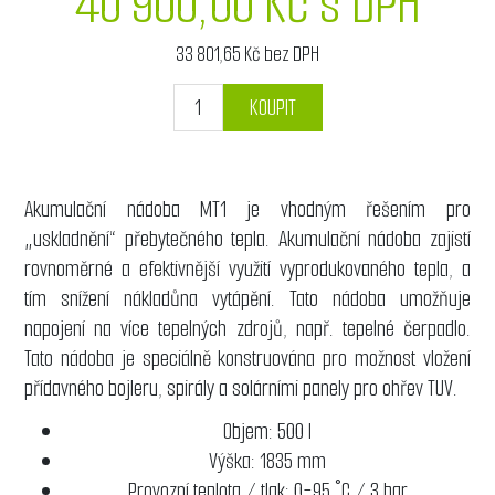
40 900,00 Kč s DPH
33 801,65 Kč bez DPH
KOUPIT
Akumulační nádoba MT1 je vhodným řešením pro
„uskladnění“ přebytečného tepla. Akumulační nádoba zajistí
rovnoměrné a efektivnější využití vyprodukovaného tepla, a
tím snížení nákladůna vytápění. Tato nádoba umožňuje
napojení na více tepelných zdrojů, např. tepelné čerpadlo.
Tato nádoba je speciálně konstruována pro možnost vložení
přídavného bojleru, spirály a solárními panely pro ohřev TUV.
Objem: 500 l
Výška: 1835 mm
Provozní teplota / tlak: 0-95 °C / 3 bar