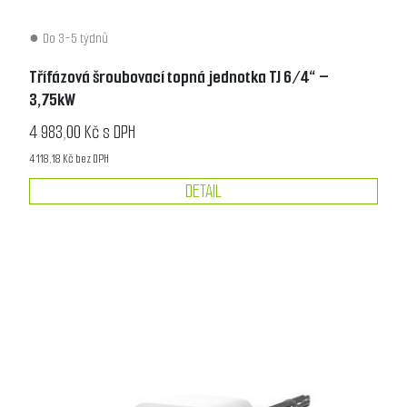
Do 3-5 týdnů
Třífázová šroubovací topná jednotka TJ 6/4“ –
3,75kW
4 983,00 Kč s DPH
4 118,18 Kč bez DPH
DETAIL