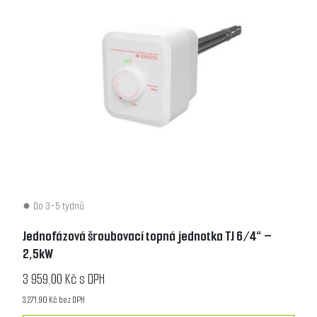
Do 3-5 týdnů
Jednofázová šroubovací topná jednotka TJ 6/4“ –
2,5kW
3 959,00 Kč s DPH
3 271,90 Kč bez DPH