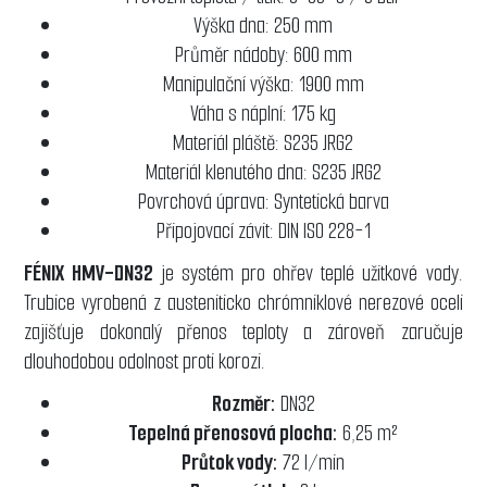
Výška dna: 250 mm
Průměr nádoby: 600 mm
Manipulační výška: 1900 mm
Váha s náplní: 175 kg
Materiál pláště: S235 JRG2
Materiál klenutého dna: S235 JRG2
Povrchová úprava: Syntetická barva
Připojovací závit: DIN ISO 228-1
FÉNIX HMV-DN32
je systém pro ohřev teplé užitkové vody.
Trubice vyrobená z austeniticko chrómniklové nerezové oceli
zajišťuje dokonalý přenos teploty a zároveň zaručuje
dlouhodobou odolnost proti korozi.
Rozměr:
DN32
Tepelná přenosová plocha:
6,25 m²
Průtok vody:
72 l/min