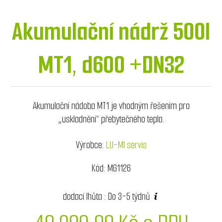
Akumulační nádrž 500l
MT1, d600 +DN32
Akumulační nádoba MT1 je vhodným řešením pro
„uskladnění“ přebytečného tepla.
Výrobce:
LU-MI servis
Kód:
MG1126
dodací lhůta :
Do 3-5 týdnů