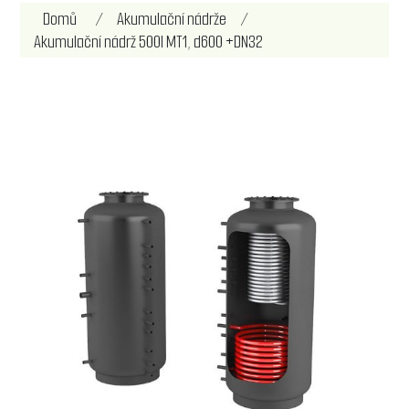
Název atributu
Hodnota atributu
Domů
/
Akumulační nádrže
/
Akumulační nádrž 500l MT1, d600 +DN32