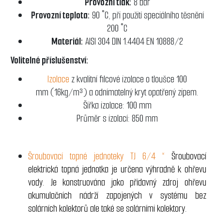
Provozní tlak:
8 bar
Provozní teplota:
90 °C, při použití speciálního těsnění
200 °C
Materiál:
AISI 304 DIN 1.4404 EN 10888/2
Volitelné příslušenství:
Izolace
z kvalitní filcové izolace o tloušce 100
mm (16kg/m³) a odnímatelný kryt opatřený zipem.
Šířka izolace: 100 mm
Průměr s izolací: 850 mm
Šroubovací topné jednoteky TJ 6/4 “
Šroubovací
elektrická topná jednotka je určena výhradně k ohřevu
vody. Je konstruována jako přídavný zdroj ohřevu
akumulačních nádrží zapojených v systému bez
solárních kolektorů ale také se solárními kolektory.