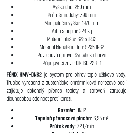
Výška dna: 250 mm
Průměr nádoby: 790 mm
Manipulační výška: 1970 mm
Váha s náplní: 224 kg
Materiál pláště: S235 JRG2
Materiál klenutého dna: S235 JRG2
Povrchová úprava: Syntetická barva
Připojovací závit: DIN ISO 228-1
FÉNIX HMV-DN32
je systém pro ohřev teplé užitkové vody.
Trubice vyrobená z austeniticko chrómniklové nerezové oceli
zajišťuje dokonalý přenos teploty a zároveň zaručuje
dlouhodobou odolnost proti korozi.
Rozměr:
DN32
Tepelná přenosová plocha:
6,25 m²
Průtok vody:
72 l/min