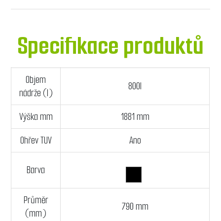
Specifikace produktů
Objem
800l
nádrže (l)
Výška mm
1881 mm
Ohřev TUV
Ano
Barva
Průměr
790 mm
(mm)