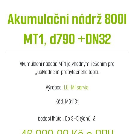
Akumulační nádrž 800l
MT1, d790 +DN32
Akumulační nádoba MT1 je vhodným řešením pro
„uskladnění“ přebytečného tepla.
Výrobce:
LU-MI servis
Kód:
MG1131
dodací lhůta :
Do 3-5 týdnů