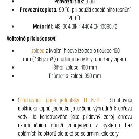
Provozní tlak:
8 bar
Provozní teplota:
90 °C, při použití speciálního těsnění
200 °C
Materiál:
AISI 304 DIN 1.4404 EN 10888/2
Volitelné příslušenství:
Izolace
z kvalitní filcové izolace o tloušce 100
mm (16kg/m³) a odnímatelný kryt opatřený zipem.
Šířka izolace: 100 mm
Průměr s izolací: 990 mm
Šroubovací topné jednoteky TJ 6/4 “
Šroubovací
elektrická topná jednotka je určena výhradně k ohřevu
vody. Je konstruována jako přídavný zdroj ohřevu
akumulačních nádrží zapojených v systému bez
solárních kolektorů ale také se solárními kolektory.