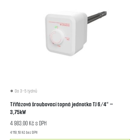
Do 3-5 týdnů
Třífázová šroubovací topná jednotka TJ 6/4“ –
3,75kW
4 983,00 Kč s DPH
4 118,18 Kč bez DPH