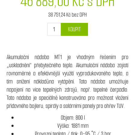
46 889,00 Kč s DPH
38 751,24 Kč bez DPH
KOUPIT
Akumulační nádoba MT1 je vhodným řešením pro
„uskladnění“ přebytečného tepla. Akumulační nádoba zajistí
rovnoměrné a efektivnější využití vyprodukovaného tepla, a
tím snížení nákladůna vytápění. Tato nádoba umožňuje
napojení na více tepelných zdrojů, např. tepelné čerpadlo.
Tato nádoba je speciálně konstruována pro možnost vložení
přídavného bojleru, spirály a solárními panely pro ohřev TUV.
Objem: 800 l
Výška: 1881 mm
Provozní teplota / tlak: 0-95 °C / 3 bar