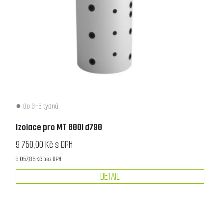
Do 3-5 týdnů
Izolace pro MT 800l d790
9 750,00 Kč s DPH
8 057,85 Kč bez DPH
DETAIL