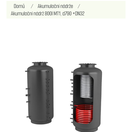
Název atributu
Hodnota atributu
Domů
/
Akumulační nádrže
/
Akumulační nádrž 800l MT1, d790 +DN32