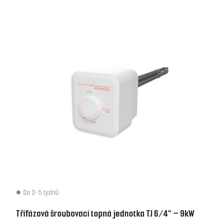
Do 3-5 týdnů
Třífázová šroubovací topná jednotka TJ 6/4“ – 9kW