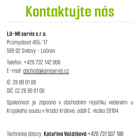
Kontaktujte nás
LU-MI servis s.r.o.
Průmyslová 455/17
568 02 Svitavy - Lačnov
Telefon: +420 732 142 009
E-mail:
obchod@lumiservis.cz
IČ: 28 80 01 09
DIČ: CZ 28 80 01 09
Společnost je zapsána v obchodním rejstříku vedeném u
Krajského soudu v Hradci Králové, oddíl C, vložka 28104.
Technické dotazy:
Kateřina Vašátková
+420 731 937 199