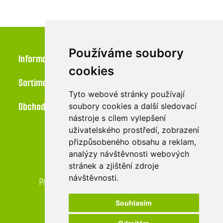
Používáme soubory
Informace
cookies
Sortiment
Tyto webové stránky používají
Obchod
soubory cookies a další sledovací
nástroje s cílem vylepšení
uživatelského prostředí, zobrazení
přizpůsobeného obsahu a reklam,
Kontakt
analýzy návštěvnosti webových
stránek a zjištění zdroje
LU-MI servis s.r.o.
návštěvnosti.
Průmyslová 455/17, 568 02 Svitavy - Lačnov
Souhlasím