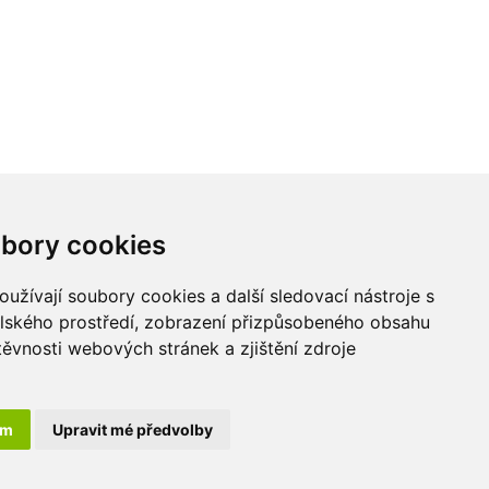
Kontakt
bory cookies
LU-MI servis s.r.o.
užívají soubory cookies a další sledovací nástroje s
Průmyslová 455/17,
elského prostředí, zobrazení přizpůsobeného obsahu
568 02 Svitavy -
těvnosti webových stránek a zjištění zdroje
Lačnov
ám
Upravit mé předvolby
 práva vyhrazena. Created by
Digital One