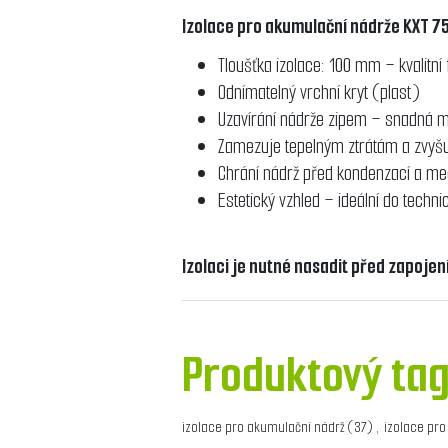
Izolace pro akumulační nádrže KXT 7
Tloušťka izolace: 100 mm – kvalitní
Odnímatelný vrchní kryt (plast)
Uzavírání nádrže zipem – snadná 
Zamezuje tepelným ztrátám a zvyš
Chrání nádrž před kondenzací a 
Estetický vzhled – ideální do techni
Izolaci je nutné nasadit před zapoje
Produktový ta
izolace pro akumulační nádrž
(37)
,
izolace pro