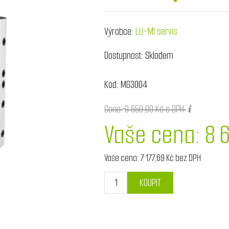
Výrobce:
LU-MI servis
Dostupnost:
Skladem
Kód:
MG3004
Cena:
9 650,00 Kč s DPH
Vaše cena:
8 
Vaše cena:
7 177,69 Kč bez DPH
KOUPIT