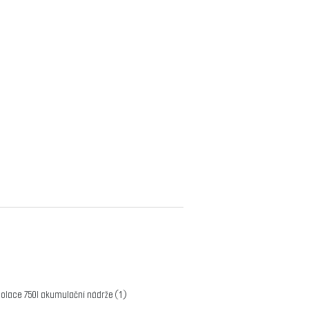
zolace 750l akumulační nádrže
(1)