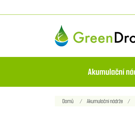
Akumulační ná
Domů
/
Akumulační nádrže
/