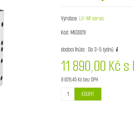
Výrobce:
LU-MI servis
Kód:
MG3028
dodací lhůta :
Do 3-5 týdnů
11 890,00 Kč s
9 826,45 Kč bez DPH
KOUPIT