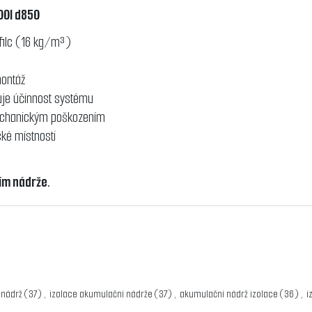
00l d850
 filc (16 kg/m³)
montáž
uje účinnost systému
mechanickým poškozením
cké místnosti
ním nádrže.
g
 nádrž
(37)
,
izolace akumulační nádrže
(37)
,
akumulační nádrž izolace
(36)
,
i