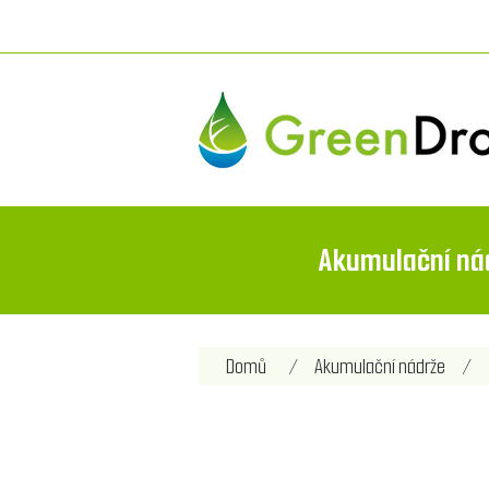
Akumulační ná
Domů
/
Akumulační nádrže
/