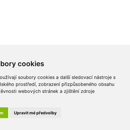
Kontakt
bory cookies
LU-MI servis s.r.o.
užívají soubory cookies a další sledovací nástroje s
Průmyslová 455/17,
elského prostředí, zobrazení přizpůsobeného obsahu
568 02 Svitavy -
těvnosti webových stránek a zjištění zdroje
Lačnov
ám
Upravit mé předvolby
 práva vyhrazena. Created by
Digital One