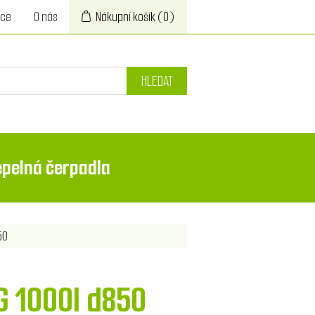
ace
O nás
Nákupní košík
(0)
HLEDAT
epelná čerpadla
50
G 1000l d850