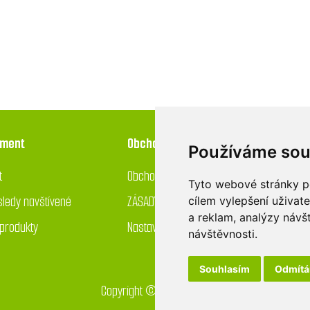
iment
Obchod
Používáme sou
t
Obchodní podmínky
Tyto webové stránky po
ledy navštívené
ZÁSADY OCHRANY OSOBNÍCH ÚDAJŮ
cílem vylepšení uživat
a reklam, analýzy návš
produkty
Nastavení používání cookies
návštěvnosti.
Souhlasím
Odmít
Copyright © 2026 GreenDrop obchod. Všechna