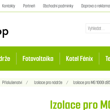
Kontakty
Partneři
Obchodní podmínky
Doprava a reklam
drže
Fotovoltaika
Kotel Fénix
T
Příslušenství
/
Izolace pro nádrže
/
Izolace pro MG 1000l d8
Izolace pro M