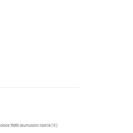
zolace 1000l akumulační nádrže
(6)