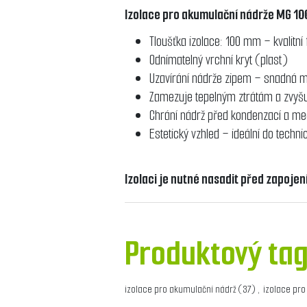
Izolace pro akumulační nádrže MG 10
Tloušťka izolace: 100 mm – kvalitní
Odnímatelný vrchní kryt (plast)
Uzavírání nádrže zipem – snadná 
Zamezuje tepelným ztrátám a zvyš
Chrání nádrž před kondenzací a 
Estetický vzhled – ideální do techni
Izolaci je nutné nasadit před zapoje
Produktový ta
izolace pro akumulační nádrž
(37)
,
izolace pro