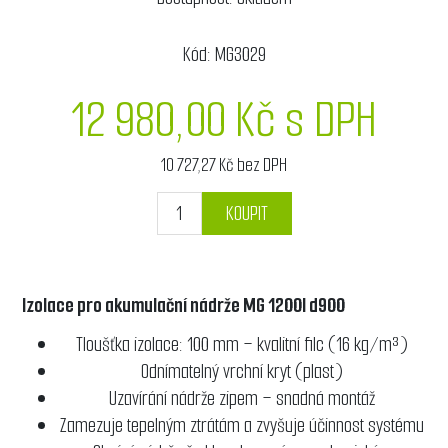
Kód:
MG3029
12 980,00 Kč s DPH
10 727,27 Kč bez DPH
KOUPIT
Izolace pro akumulační nádrže MG 1200l d900
Tloušťka izolace: 100 mm – kvalitní filc (16 kg/m³)
Odnímatelný vrchní kryt (plast)
Uzavírání nádrže zipem – snadná montáž
Zamezuje tepelným ztrátám a zvyšuje účinnost systému