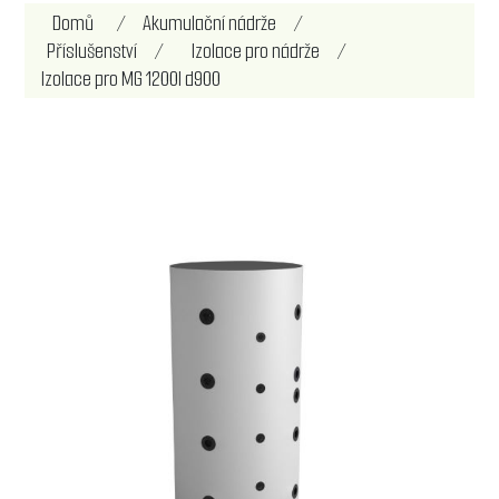
Domů
/
Akumulační nádrže
/
Příslušenství
/
Izolace pro nádrže
/
Izolace pro MG 1200l d900