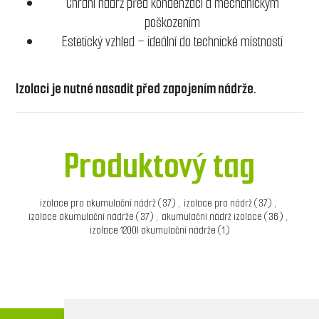
Chrání nádrž před kondenzací a mechanickým
poškozením
Estetický vzhled – ideální do technické místnosti
Izolaci je nutné nasadit před zapojením nádrže.
Produktový tag
izolace pro akumulační nádrž
(37)
,
izolace pro nádrž
(37)
,
izolace akumulační nádrže
(37)
,
akumulační nádrž izolace
(36)
,
izolace 1200l akumulační nádrže
(1)