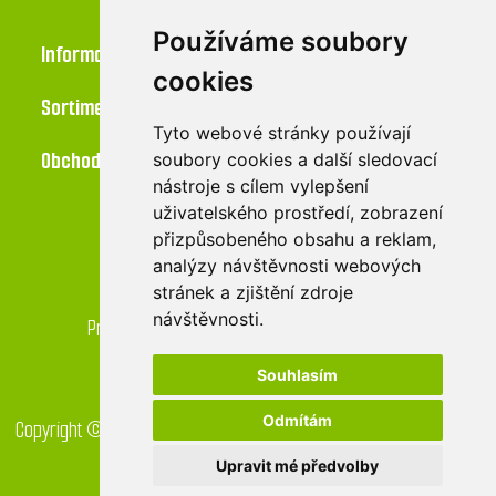
Používáme soubory
Informace
cookies
Sortiment
Tyto webové stránky používají
Obchod
soubory cookies a další sledovací
nástroje s cílem vylepšení
uživatelského prostředí, zobrazení
přizpůsobeného obsahu a reklam,
Kontakt
analýzy návštěvnosti webových
stránek a zjištění zdroje
LU-MI servis s.r.o.
návštěvnosti.
Průmyslová 455/17, 568 02 Svitavy - Lačnov
Souhlasím
Odmítám
Copyright © 2026 GreenDrop obchod. Všechna práva vyhrazena.
Created by
Digital One
Upravit mé předvolby