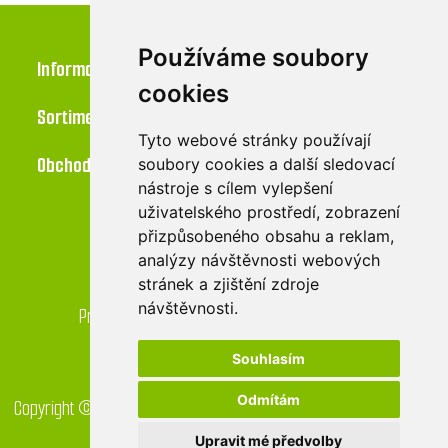
Používáme soubory
Informace
cookies
Sortiment
Tyto webové stránky používají
Obchod
soubory cookies a další sledovací
nástroje s cílem vylepšení
uživatelského prostředí, zobrazení
přizpůsobeného obsahu a reklam,
Kontakt
analýzy návštěvnosti webových
stránek a zjištění zdroje
LU-MI servis s.r.o.
návštěvnosti.
Průmyslová 455/17, 568 02 Svitavy - Lačnov
Souhlasím
Odmítám
Copyright © 2026 GreenDrop obchod. Všechna práva vyhrazena.
Created by
Digital One
Upravit mé předvolby