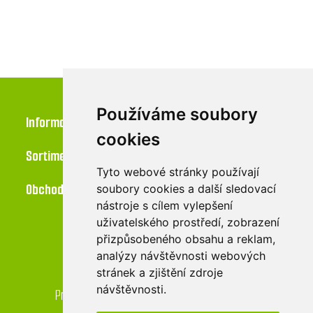
Používáme soubory
Informace
cookies
Sortiment
Tyto webové stránky používají
Obchod
soubory cookies a další sledovací
nástroje s cílem vylepšení
uživatelského prostředí, zobrazení
přizpůsobeného obsahu a reklam,
Kontakt
analýzy návštěvnosti webových
stránek a zjištění zdroje
LU-MI servis s.r.o.
návštěvnosti.
Průmyslová 455/17, 568 02 Svitavy - Lačnov