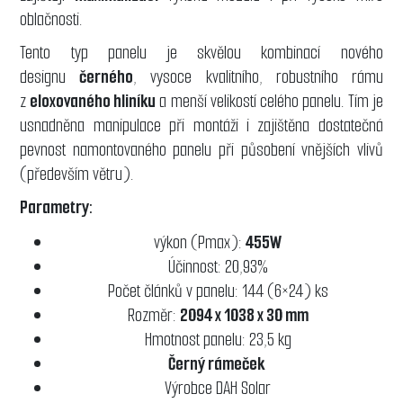
oblačnosti.
Tento typ panelu je skvělou kombinací nového
designu
černého
, vysoce kvalitního, robustního rámu
z
eloxovaného hliníku
a menší velikostí celého panelu. Tím je
usnadněna manipulace při montáži i zajištěna dostatečná
pevnost namontovaného panelu při působení vnějších vlivů
(především větru).
Parametry:
výkon (Pmax):
455W
Účinnost: 20,93%
Počet článků v panelu: 144 (6×24) ks
Rozměr:
2094 x 1038 x 30 mm
Hmotnost panelu: 23,5 kg
Černý rámeček
Výrobce DAH Solar