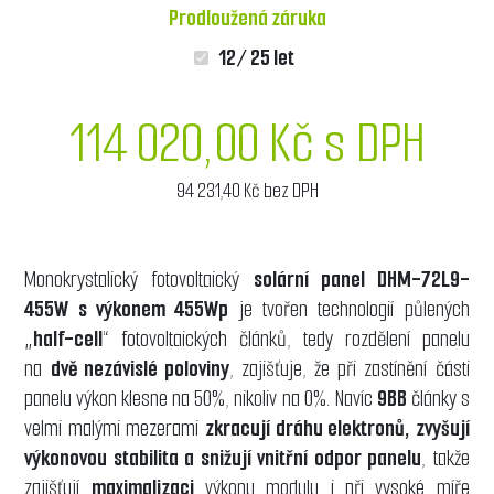
Prodloužená záruka
12/ 25 let
114 020,00 Kč s DPH
94 231,40 Kč bez DPH
Monokrystalický fotovoltaický
solární panel DHM-72L9-
455W s výkonem 455Wp
je tvořen technologií půlených
„
half-cell
“ fotovoltaických článků, tedy rozdělení panelu
na
dvě nezávislé poloviny
, zajišťuje, že při zastínění části
panelu výkon klesne na 50%, nikoliv na 0%. Navíc
9BB
články s
velmi malými mezerami
zkracují dráhu elektronů, zvyšují
výkonovou stabilita a snižují vnitřní odpor panelu
, takže
zajišťují
maximalizaci
výkonu modulu i při vysoké míře