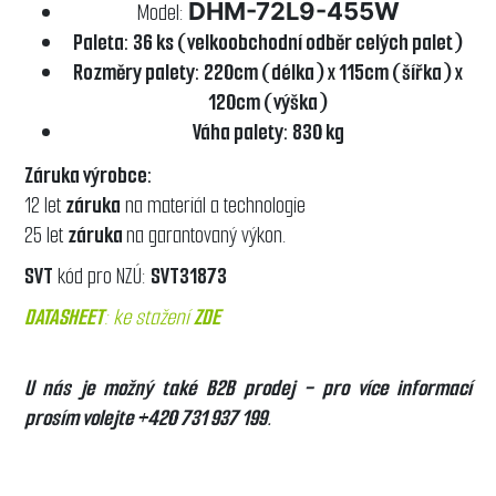
DHM-72L9-45
5W
Model:
Paleta: 36 ks (velkoobchodní odběr celých palet)
Rozměry palety: 220cm (délka) x 115cm (šířka) x
120cm (výška)
Váha palety: 830 kg
Záruka výrobce:
12 let
záruka
na materiál a technologie
25 let
záruka
na garantovaný výkon.
SVT
kód pro NZÚ:
SVT31873
DATASHEET
: ke stažení
ZDE
U nás je možný také B2B prodej - pro více informací
prosím volejte +420 731 937 199.