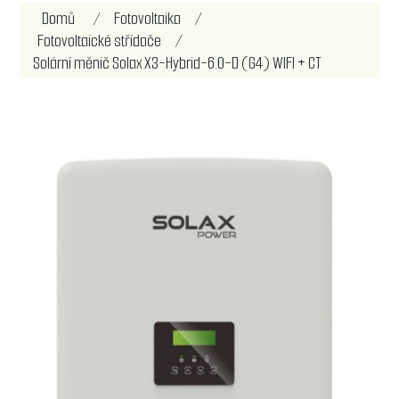
Název atributu
Hodnota atributu
Domů
/
Fotovoltaika
/
Fotovoltaické střídače
/
Solární měnič Solax X3-Hybrid-6.0-D (G4) WIFI + CT