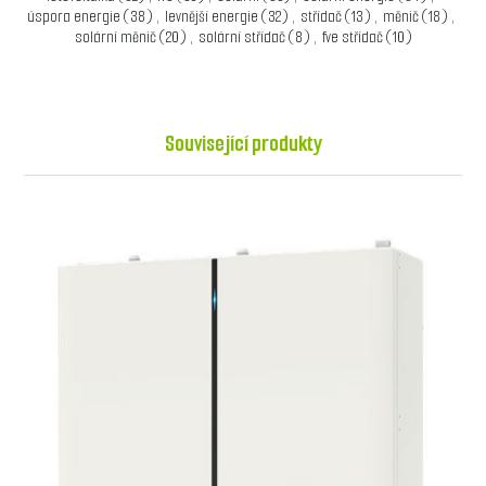
úspora energie
(38)
,
levnější energie
(32)
,
střídač
(13)
,
měnič
(18)
,
solární měnič
(20)
,
solární střídač
(8)
,
fve střídač
(10)
Související produkty