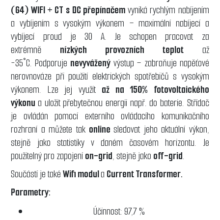
(G4) WIFI + CT
s DC přepínačem
vyniká rychlým nabíjením
a vybíjením s vysokým výkonem – maximální nabíjecí a
vybíjecí proud je 30 A. Je schopen pracovat za
extrémně
nízkých provozních teplot
až
-35°C. Podporuje
nevyvážený
výstup – zabraňuje napěťové
nerovnováze při použití elektrických spotřebičů s vysokým
výkonem. Lze jej využít
až na 150% fotovoltaického
výkonu
a uložit přebytečnou energii např. do baterie. Střídač
je ovládán pomocí externího ovládacího komunikačního
rozhraní a můžete tak
online
sledovat jeho aktuální výkon,
stejně jako statistiky v daném časovém horizontu. Je
použitelný pro zapojení
on-grid
, stejně jako
off-grid
.
Součástí je také
Wifi modul
a
Current Transformer.
Parametry:
Účinnost: 97,7 %