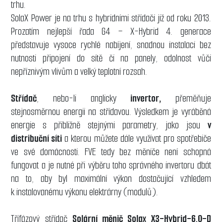
trhu.
SolaX Power je na trhu s hybridními střídači již od roku 2013.
Prozatím nejlepší řada G4 – X-Hybrid 4. generace
představuje vysoce rychlé nabíjení, snadnou instalaci bez
nutnosti připojení do sítě či na panely, odolnost vůči
nepříznivým vlivům a velký teplotní rozsah.
Střídač
, nebo-li anglicky
invertor,
přeměňuje
stejnosměrnou energii na střídavou. Výsledkem je vyráběná
energie s přibližně stejnými parametry, jako jsou
v
distribuční síti
a kterou můžete dále využívat pro spotřebiče
ve své domácnosti. FVE tedy bez měniče není schopná
fungovat a je nutné při výběru toho správného invertoru dbát
na to, aby byl maximální výkon dostačující vzhledem
k instalovanému výkonu elektrárny (modulů).
Třífázový střídač
Solární měnič Solax X3-Hybrid-6.0-D