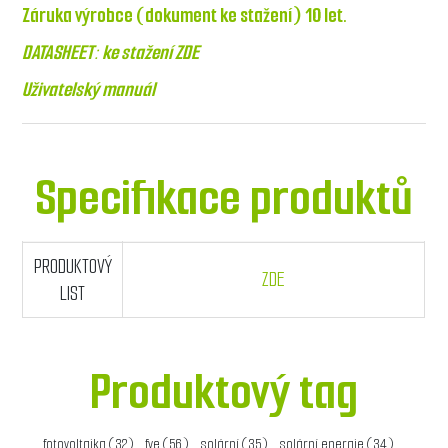
Záruka výrobce (dokument ke stažení)
10 let.
DATASHEET:
ke stažení ZDE
Uživatelský manuál
Specifikace produktů
PRODUKTOVÝ
ZDE
LIST
Produktový tag
fotovoltaika
(32)
,
fve
(56)
,
solární
(35)
,
solární energie
(34)
,