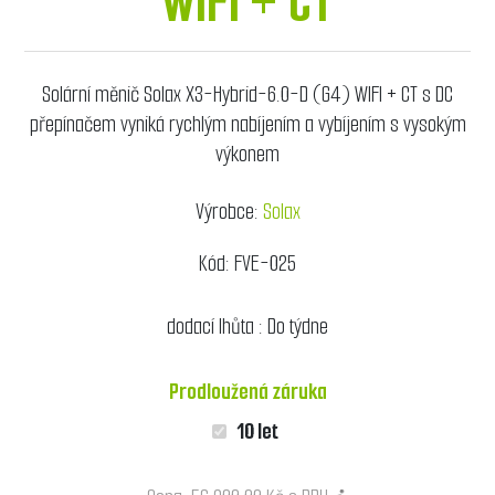
WIFI + CT
Solární měnič Solax X3-Hybrid-6.0-D (G4) WIFI + CT s DC
přepínačem vyniká rychlým nabíjením a vybíjením s vysokým
výkonem
Výrobce:
Solax
Kód:
FVE-025
dodací lhůta :
Do týdne
Prodloužená záruka
10 let