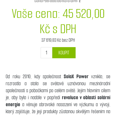
Cena:
56 900,00 Kč s DPH
Vaše cena:
45 520,00
Kč s DPH
37 619,83 Kč bez DPH
KOUPIT
Od roku 2010, kdy společnost
SolaX Power
vznikla, se
rozrostla a stala se světově uznávanou mezinárodní
společností s pobočkami po celém světě. Jejím hlavním cílem
je, aby byla i nadále v popředí
revoluce v oblasti solární
energie
a věnuje obrovské nasazení ve výzkumu a vývoji,
který zajišťuje, že její produkty zůstanou skvělým řešením na