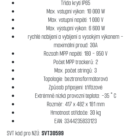
Třída krytí IP65
Max. vstupní výkon: 10 000 W
Max. vstupní napětí: 1 000 V
Max. výstupní výkon: 6 600 W
rychlé nabíjení a vybíjení s vysokým výkonem -
maximální proud: 30A
Rozsah MPP napětí: 180 - 950 V
Počet MPP trackerů: 2
Max. počet stringů: 3
Topologie: beztransformátorová
Způsob připojení: třífázové
Extrémně nízká provozní teplota: -35 ° C
Rozměr: 417 x 482 x 181 mm
Hmotnost střídače: 30 kg
EAN: 3344235833123
SVT kód pro NZÚ:
SVT30599