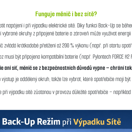
Funguje měnič i bez sítě?
it napájení i při výpadku elektrické sítě. Díky funkci Back-Up se b
í vybrané okruhy z připojené baterie a zároveň může využívat energii 
 zvládá krátkodobé přetížení až 200 % výkonu (např. při startu spot
oz musí být připojena kompatibilní baterie (např. Pylontech FORCE H
 ani síť, měnič se z bezpečnostních důvodů vypne – chrání tak z
ýstup je oddělený okruh, takže lze vybrat, které spotřebiče mají být
e při výpadku sítě zůstanou v provozu důležité spotřebiče – například 