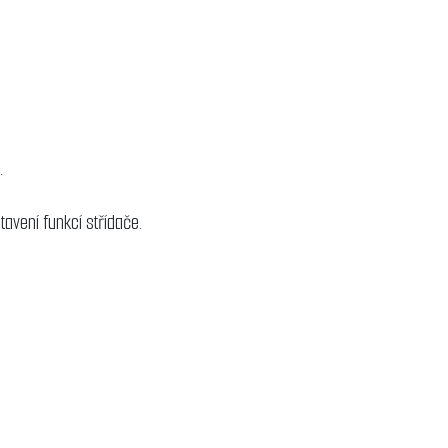
u.
avení funkcí střídače.