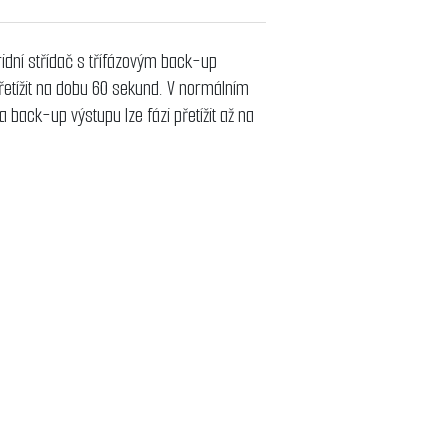
dní střídač s třífázovým back-up
řetížit na dobu 60 sekund. V normálním
 back-up výstupu lze fázi přetížit až na