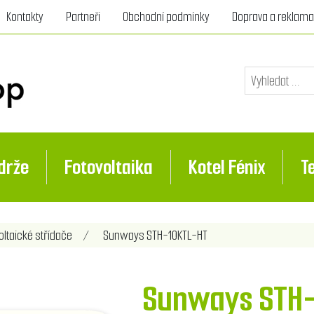
Kontakty
Partneři
Obchodní podmínky
Doprava a reklam
drže
Fotovoltaika
Kotel Fénix
T
oltaické střídače
/
Sunways STH-10KTL-HT
Sunways STH