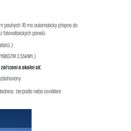
ěhem pouhých 10 ms automaticky přepne do
z fotovoltaických panelů.
řebičů).
2 FH9637M 3,55kWh).
ařízení a okolní síť.
 zálohovány.
lednice, čerpadlo nebo osvětlení.