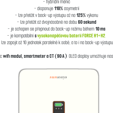
- hybridní měnič
- disponuje
110%
asymetrií
- lze přetížit v back-up výstupu až na
125%
výkonu
- lze přetížit až dvojnásobně na dobu
60 sekund
- je schopen se přepnout do back-up režimu během
10 ms
- je kompatibilní
s
vysokonapěťovou baterií
FORCE H1+H2
.
 lze zapojit až 10 jednotek paralelně k sobě, a to i na back-up výstup
íc
wifi modul, smartmeter a CT (90 A)
. OLED display umožňuje nast