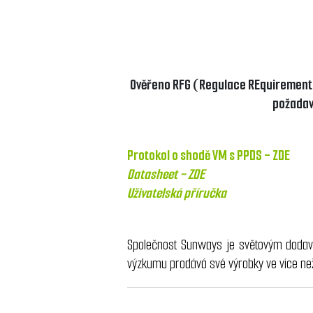
Ověřeno RFG (Regulace REquirements f
požadav
Protokol o shodě VM s PPDS -
ZDE
Datasheet -
ZDE
Uživatelská příručka
Společnost Sunways je světovým dodava
výzkumu prodává své výrobky ve více ne