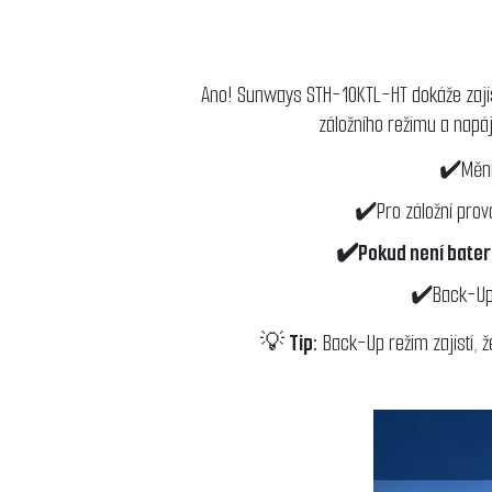
Ano! Sunways STH-10KTL-HT dokáže zajist
záložního režimu a napáj
✔️Měnič
✔️Pro záložní prov
✔️Pokud není baterie
✔️Back-Up v
💡
Tip:
Back-Up režim zajistí, ž