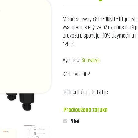
Měnič Sunways STH-10KTL-HT je hybri
výstupem, který lze až dvojnásobně p
provozu disponuje 110% asymetrií a na
125 %.
Výrobce:
Sunways
Kód:
FVE-002
dodací lhůta :
Do týdne
Prodloužená záruka
5 let