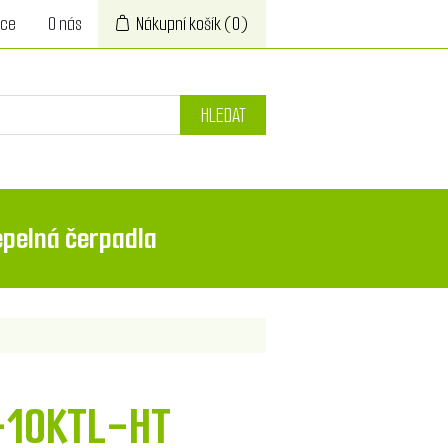
ace
O nás
Nákupní košík
(0)
HLEDAT
epelná čerpadla
-10KTL-HT