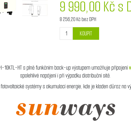
9 990,00 Kč s 
8 256,20 Kč bez DPH
KOUPIT
STH-10KTL-HT s plně funkčním back-up výstupem umožňuje připojení
spolehlivé napájení i při výpadku distribuční sítě.
otovoltaické systémy s akumulací energie, kde je kladen důraz na výkon