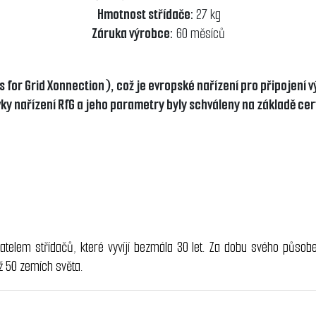
Hmotnost střídače:
27 kg
Záruka výrobce:
60 měsíců
or Grid Xonnection), což je evropské nařízení pro připojení v
ky nařízení RfG a jeho parametry byly schváleny na základě
cer
telem střídačů, které vyvíjí bezmála 30 let. Za dobu svého působ
ž 50 zemích světa.