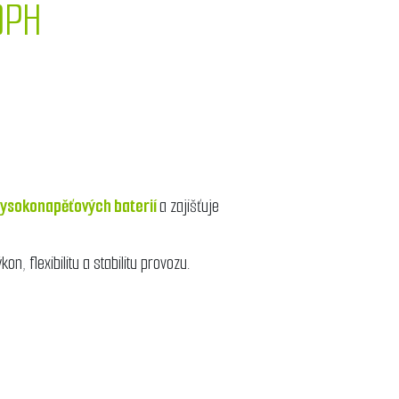
DPH
vysokonapěťových baterií
a zajišťuje
, flexibilitu a stabilitu provozu.