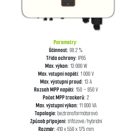
Parametry:
Účinnost:
98,2 %
Třída ochrany:
IP65
Max. výkon:
13 000 W
Max. vstupní napětí:
1 000 V
Max. výstupní proud:
13 A
Rozsah MPP napětí:
150 – 850 V
Počet MPP trackerů:
2
Max. výstupní výkon:
11 000 VA
Topologie:
beztransformátorová
Způsob připojení:
třífázové/hybridní
Rozměr:
410 x 550 x 175 mm