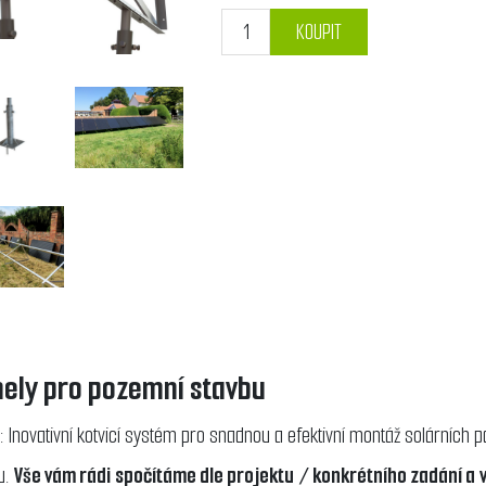
KOUPIT
nely pro pozemní stavbu
: Inovativní kotvicí systém pro snadnou a efektivní montáž solárních p
u.
Vše vám rádi spočítáme dle
projektu / konkrétního zadání a