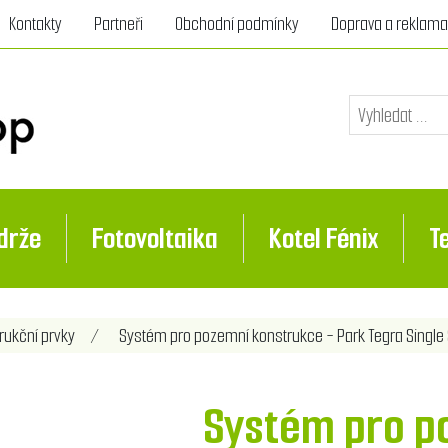
Kontakty
Partneři
Obchodní podmínky
Doprava a reklam
drže
Fotovoltaika
Kotel Fénix
T
nota atributu
rukční prvky
/
Systém pro pozemní konstrukce - Park Tegra Single 
Systém pro p