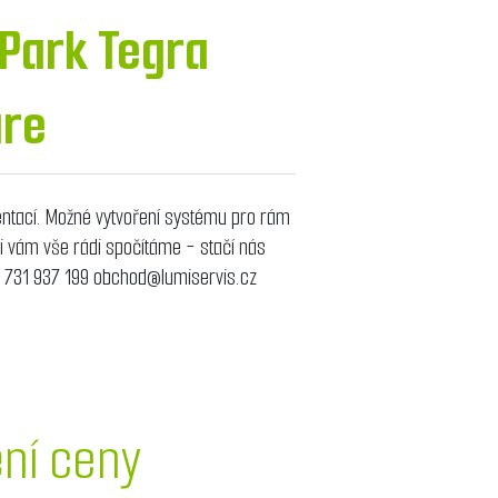
 Park Tegra
ure
ntací. Možné vytvoření systému pro rám
aci vám vše rádi spočítáme - stačí nás
0 731 937 199 obchod@lumiservis.cz
ění ceny