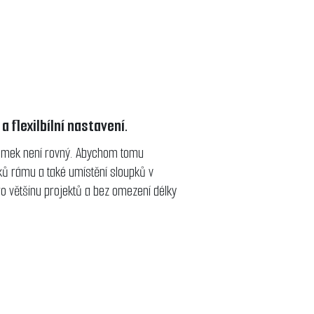
 flexilbílní nastavení.
ozemek není rovný. Abychom tomu
pků rámu a také umístění sloupků v
ro většinu projektů a bez omezení délky