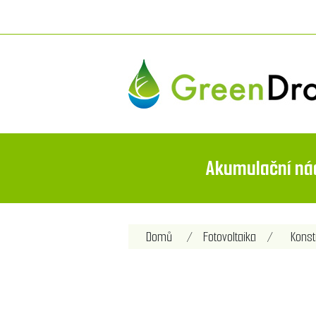
Akumulační ná
Název atributu
Hod
Domů
/
Fotovoltaika
/
Konst