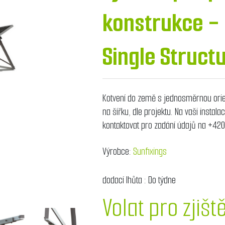
konstrukce -
Single Struct
Kotvení do země s jednosměrnou orie
na šířku, dle projektu. Na vaši instal
kontaktovat pro zadání údajů na +42
Výrobce:
Sunfixings
dodací lhůta :
Do týdne
Volat pro zjišt