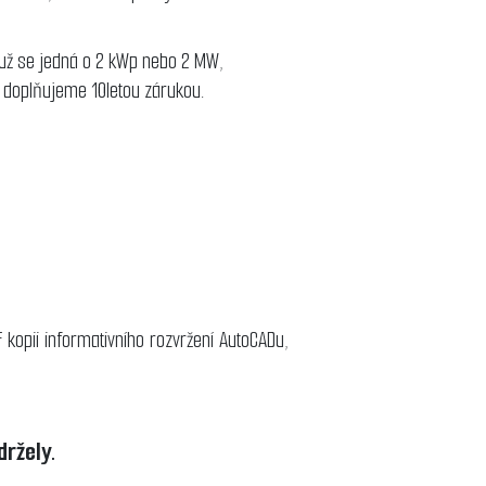
 už se jedná o 2 kWp nebo 2 MW,
y doplňujeme 10letou zárukou.
kopii informativního rozvržení AutoCADu,
držely.