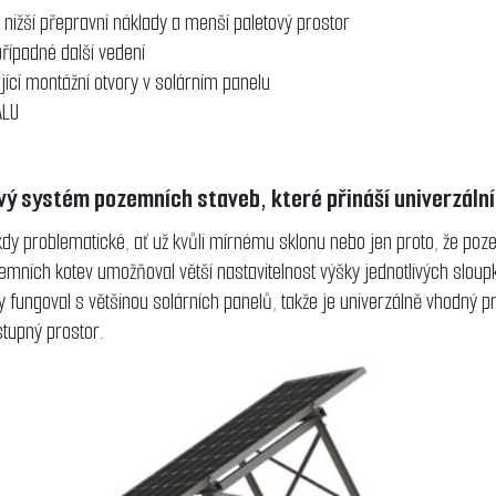
ižší přepravní náklady a menší paletový prostor
řípadné další vedení
ající montážní otvory v solárním panelu
ÁLU
 systém pozemních staveb, které přináší univerzální a
dy problematické, ať už kvůli mírnému sklonu nebo jen proto, že p
 zemních kotev umožňoval větší nastavitelnost výšky jednotlivých slou
y fungoval s většinou solárních panelů, takže je univerzálně vhodný p
tupný prostor.