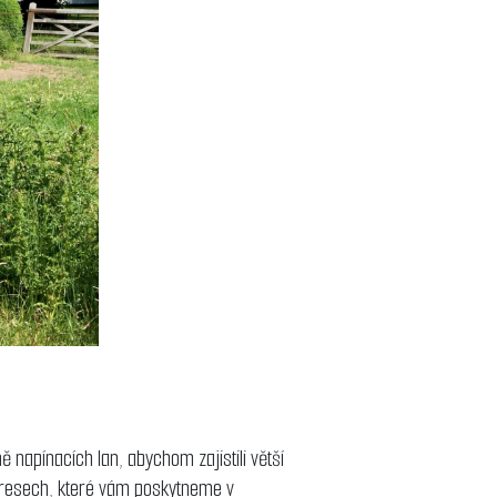
 napínacích lan, abychom zajistili větší
ýkresech, které vám poskytneme v