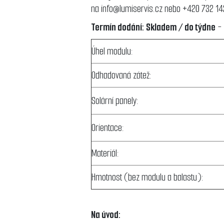
na
info@lumiservis.cz
nebo +420 732 14
Termín dodání: Skladem / do týdne
- 
Úhel modulu:
Odhadovaná zátež:
Solární panely:
Orientace:
Materiál:
Hmotnost (bez modulu a balastu):
Na úvod: