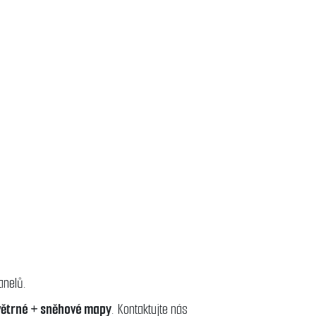
anelů.
 větrné + sněhové mapy
. Kontaktujte nás