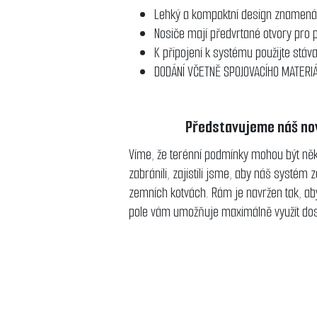
Lehký a kompaktní design znamená n
Nosiče mají předvrtané otvory pro p
K připojení k systému použijte stáv
DODÁNÍ VČETNĚ SPOJOVACÍHO MATERI
Představujeme náš nový
Víme, že terénní podmínky mohou být něk
zabránili, zajistili jsme, aby náš systém
zemních kotvách.
Rám je navržen tak, ab
pole vám umožňuje maximálně využít dos