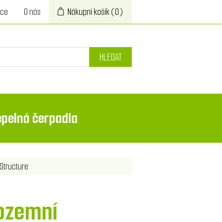
ace
O nás
Nákupní košík
(0)
HLEDAT
epelná čerpadla
Structure
ozemní