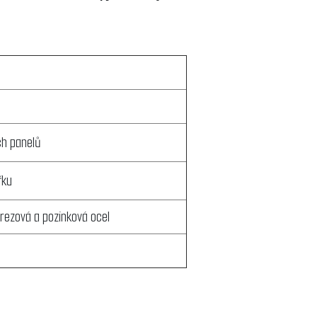
ch panelů
řku
erezová a pozinková ocel