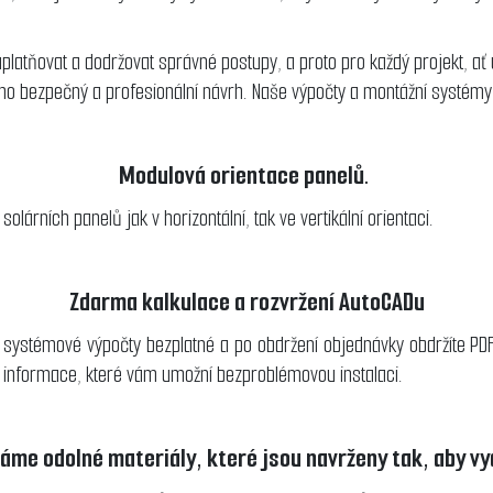
platňovat a dodržovat správné postupy, a proto pro každý projekt, ať
jeho bezpečný a profesionální návrh. Naše výpočty a montážní systém
Modulová orientace panelů.
rních panelů jak v horizontální, tak ve vertikální orientaci.
Zdarma kalkulace a rozvržení AutoCADu
systémové výpočty bezplatné a po obdržení objednávky obdržíte PDF 
 informace, které vám umožní bezproblémovou instalaci.
áme odolné materiály, které jsou navrženy tak, aby vy