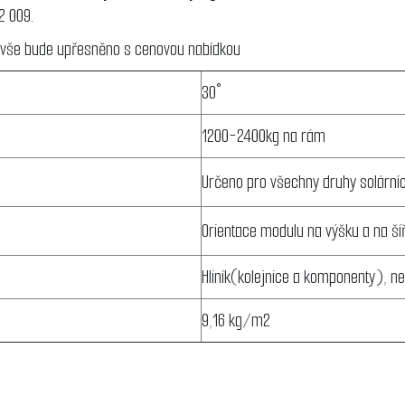
2 009.
vše bude upřesněno s cenovou nabídkou
30°
1200-2400kg na rám
Určeno pro všechny druhy solární
Orientace modulu na výšku a na ší
Hliník(kolejnice a komponenty), n
9,16 kg/m2