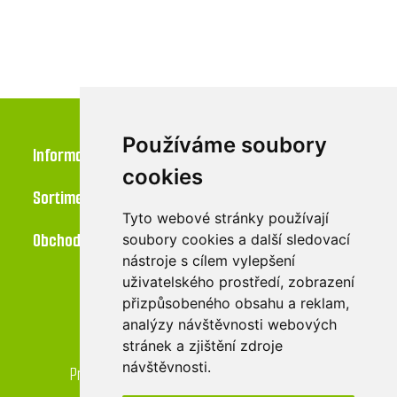
Používáme soubory
Informace
cookies
Sortiment
Tyto webové stránky používají
Obchod
soubory cookies a další sledovací
nástroje s cílem vylepšení
uživatelského prostředí, zobrazení
přizpůsobeného obsahu a reklam,
Kontakt
analýzy návštěvnosti webových
stránek a zjištění zdroje
LU-MI servis s.r.o.
návštěvnosti.
Průmyslová 455/17, 568 02 Svitavy - Lačnov